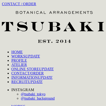
CONTACT / ORDER
HOME
WORKS
UPDATE
PROFILE
ATELIER
ONLINE STORE
UPDATE
CONTACT/ORDER
INFORMATION
UPDATE
RECRUIT
UPDATE
INSTAGRAM
@tsubaki_tokyo
@tsubaki_background