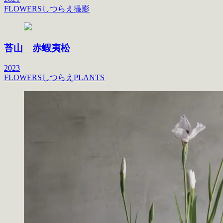
FLOWERS
しつらえ
撮影
苔山 赤蝦夷松
2023
FLOWERS
しつらえ
PLANTS